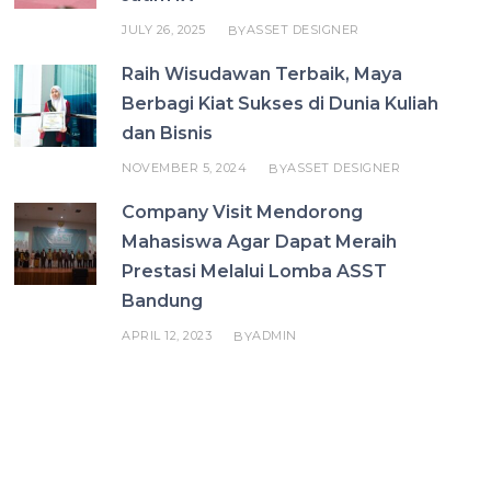
JULY 26, 2025
ASSET DESIGNER
BY
Raih Wisudawan Terbaik, Maya
Berbagi Kiat Sukses di Dunia Kuliah
dan Bisnis
NOVEMBER 5, 2024
ASSET DESIGNER
BY
Company Visit Mendorong
Mahasiswa Agar Dapat Meraih
Prestasi Melalui Lomba ASST
Bandung
APRIL 12, 2023
ADMIN
BY