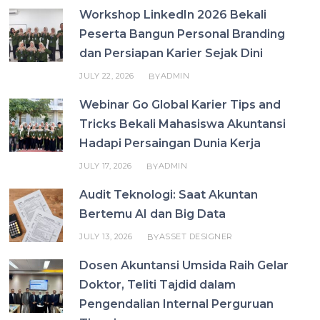
Workshop LinkedIn 2026 Bekali
Peserta Bangun Personal Branding
dan Persiapan Karier Sejak Dini
JULY 22, 2026
ADMIN
BY
Webinar Go Global Karier Tips and
Tricks Bekali Mahasiswa Akuntansi
Hadapi Persaingan Dunia Kerja
JULY 17, 2026
ADMIN
BY
Audit Teknologi: Saat Akuntan
Bertemu AI dan Big Data
JULY 13, 2026
ASSET DESIGNER
BY
Dosen Akuntansi Umsida Raih Gelar
Doktor, Teliti Tajdid dalam
Pengendalian Internal Perguruan