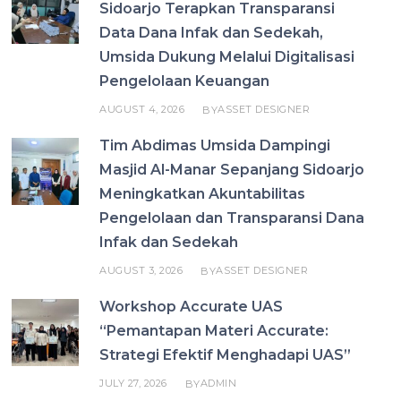
Sidoarjo Terapkan Transparansi
Data Dana Infak dan Sedekah,
Umsida Dukung Melalui Digitalisasi
Pengelolaan Keuangan
AUGUST 4, 2026
ASSET DESIGNER
BY
Tim Abdimas Umsida Dampingi
Masjid Al-Manar Sepanjang Sidoarjo
Meningkatkan Akuntabilitas
Pengelolaan dan Transparansi Dana
Infak dan Sedekah
AUGUST 3, 2026
ASSET DESIGNER
BY
Workshop Accurate UAS
“Pemantapan Materi Accurate:
Strategi Efektif Menghadapi UAS”
JULY 27, 2026
ADMIN
BY