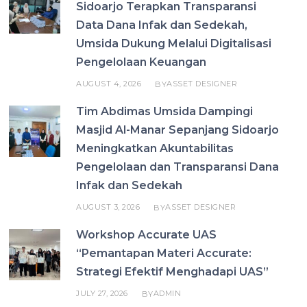
Sidoarjo Terapkan Transparansi
Data Dana Infak dan Sedekah,
Umsida Dukung Melalui Digitalisasi
Pengelolaan Keuangan
AUGUST 4, 2026
ASSET DESIGNER
BY
Tim Abdimas Umsida Dampingi
Masjid Al-Manar Sepanjang Sidoarjo
Meningkatkan Akuntabilitas
Pengelolaan dan Transparansi Dana
Infak dan Sedekah
AUGUST 3, 2026
ASSET DESIGNER
BY
Workshop Accurate UAS
“Pemantapan Materi Accurate:
Strategi Efektif Menghadapi UAS”
JULY 27, 2026
ADMIN
BY