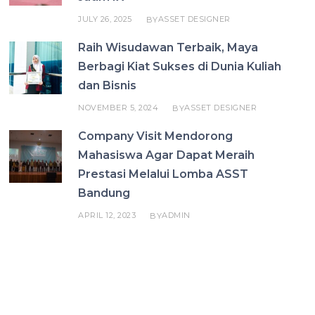
JULY 26, 2025
ASSET DESIGNER
BY
Raih Wisudawan Terbaik, Maya
Berbagi Kiat Sukses di Dunia Kuliah
dan Bisnis
NOVEMBER 5, 2024
ASSET DESIGNER
BY
Company Visit Mendorong
Mahasiswa Agar Dapat Meraih
Prestasi Melalui Lomba ASST
Bandung
APRIL 12, 2023
ADMIN
BY