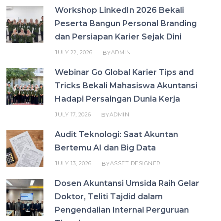
Workshop LinkedIn 2026 Bekali
Peserta Bangun Personal Branding
dan Persiapan Karier Sejak Dini
JULY 22, 2026
ADMIN
BY
Webinar Go Global Karier Tips and
Tricks Bekali Mahasiswa Akuntansi
Hadapi Persaingan Dunia Kerja
JULY 17, 2026
ADMIN
BY
Audit Teknologi: Saat Akuntan
Bertemu AI dan Big Data
JULY 13, 2026
ASSET DESIGNER
BY
Dosen Akuntansi Umsida Raih Gelar
Doktor, Teliti Tajdid dalam
Pengendalian Internal Perguruan