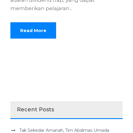
adalah dividend trap, yang dapat
memberikan pelajaran...
Read More
Recent Posts
Tak Sekedar Amanah, Tim Abdimas Umsida