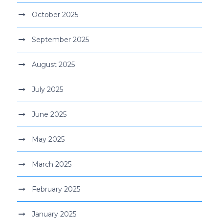
October 2025
September 2025
August 2025
July 2025
June 2025
May 2025
March 2025
February 2025
January 2025