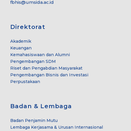
fbhis@umsida.ac.id
Direktorat
Akademik
Keuangan
Kemahasiswaan dan Alumni
Pengembangan SDM
Riset dan Pengabdian Masyarakat
Pengembangan Bisnis dan Investasi
Perpustakaan
Badan & Lembaga
Badan Penjamin Mutu
Lembaga Kerjasama & Urusan Internasional