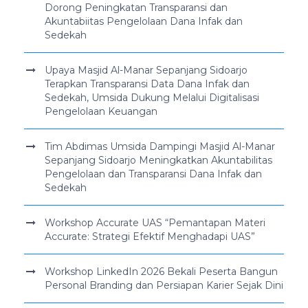
Dorong Peningkatan Transparansi dan
Akuntabiitas Pengelolaan Dana Infak dan
Sedekah
Upaya Masjid Al-Manar Sepanjang Sidoarjo
Terapkan Transparansi Data Dana Infak dan
Sedekah, Umsida Dukung Melalui Digitalisasi
Pengelolaan Keuangan
Tim Abdimas Umsida Dampingi Masjid Al-Manar
Sepanjang Sidoarjo Meningkatkan Akuntabilitas
Pengelolaan dan Transparansi Dana Infak dan
Sedekah
Workshop Accurate UAS “Pemantapan Materi
Accurate: Strategi Efektif Menghadapi UAS”
Workshop LinkedIn 2026 Bekali Peserta Bangun
Personal Branding dan Persiapan Karier Sejak Dini