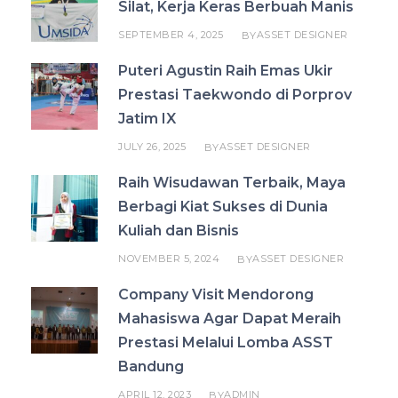
Silat, Kerja Keras Berbuah Manis
SEPTEMBER 4, 2025
ASSET DESIGNER
BY
Puteri Agustin Raih Emas Ukir
Prestasi Taekwondo di Porprov
Jatim IX
JULY 26, 2025
ASSET DESIGNER
BY
Raih Wisudawan Terbaik, Maya
Berbagi Kiat Sukses di Dunia
Kuliah dan Bisnis
NOVEMBER 5, 2024
ASSET DESIGNER
BY
Company Visit Mendorong
Mahasiswa Agar Dapat Meraih
Prestasi Melalui Lomba ASST
Bandung
APRIL 12, 2023
ADMIN
BY