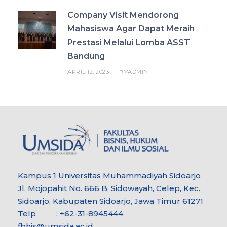
Company Visit Mendorong
Mahasiswa Agar Dapat Meraih
Prestasi Melalui Lomba ASST
Bandung
APRIL 12, 2023
ADMIN
BY
Kampus 1 Universitas Muhammadiyah Sidoarjo
Jl. Mojopahit No. 666 B, Sidowayah, Celep, Kec.
Sidoarjo, Kabupaten Sidoarjo, Jawa Timur 61271
Telp : +62-31-8945444
fbhis@umsida.ac.id