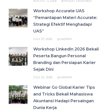
AUGUST 3, 2026
ASSET DESIGNER
BY
Workshop Accurate UAS
“Pemantapan Materi Accurate:
Strategi Efektif Menghadapi
UAS”
JULY 27, 2026
ADMIN
BY
Workshop LinkedIn 2026 Bekali
Peserta Bangun Personal
Branding dan Persiapan Karier
Sejak Dini
JULY 22, 2026
ADMIN
BY
Webinar Go Global Karier Tips
and Tricks Bekali Mahasiswa
Akuntansi Hadapi Persaingan
Dunia Kerja