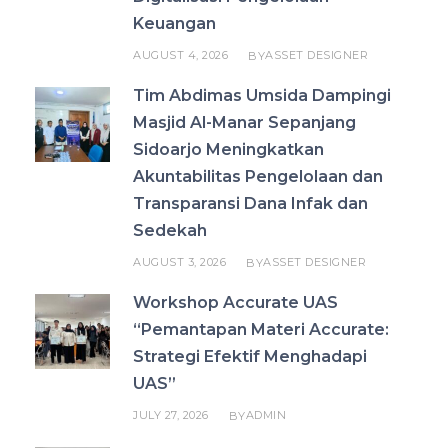
Keuangan
AUGUST 4, 2026
ASSET DESIGNER
BY
Tim Abdimas Umsida Dampingi
Masjid Al-Manar Sepanjang
Sidoarjo Meningkatkan
Akuntabilitas Pengelolaan dan
Transparansi Dana Infak dan
Sedekah
AUGUST 3, 2026
ASSET DESIGNER
BY
Workshop Accurate UAS
“Pemantapan Materi Accurate:
Strategi Efektif Menghadapi
UAS”
JULY 27, 2026
ADMIN
BY