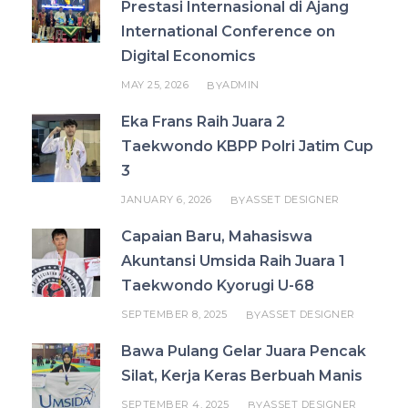
Prestasi Internasional di Ajang
International Conference on
Digital Economics
MAY 25, 2026
ADMIN
BY
Eka Frans Raih Juara 2
Taekwondo KBPP Polri Jatim Cup
3
JANUARY 6, 2026
ASSET DESIGNER
BY
Capaian Baru, Mahasiswa
Akuntansi Umsida Raih Juara 1
Taekwondo Kyorugi U-68
SEPTEMBER 8, 2025
ASSET DESIGNER
BY
Bawa Pulang Gelar Juara Pencak
Silat, Kerja Keras Berbuah Manis
SEPTEMBER 4, 2025
ASSET DESIGNER
BY