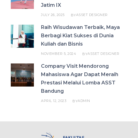
Jatim IX
JULY 26, 2025
ASSET DESIGNER
BY
Raih Wisudawan Terbaik, Maya
Berbagi Kiat Sukses di Dunia
Kuliah dan Bisnis
NOVEMBER 5, 2024
ASSET DESIGNER
BY
Company Visit Mendorong
Mahasiswa Agar Dapat Meraih
Prestasi Melalui Lomba ASST
Bandung
APRIL 12, 2023
ADMIN
BY