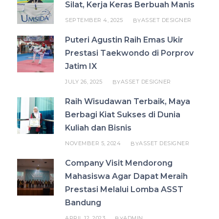
Silat, Kerja Keras Berbuah Manis
SEPTEMBER 4, 2025
ASSET DESIGNER
BY
Puteri Agustin Raih Emas Ukir
Prestasi Taekwondo di Porprov
Jatim IX
JULY 26, 2025
ASSET DESIGNER
BY
Raih Wisudawan Terbaik, Maya
Berbagi Kiat Sukses di Dunia
Kuliah dan Bisnis
NOVEMBER 5, 2024
ASSET DESIGNER
BY
Company Visit Mendorong
Mahasiswa Agar Dapat Meraih
Prestasi Melalui Lomba ASST
Bandung
APRIL 12, 2023
ADMIN
BY