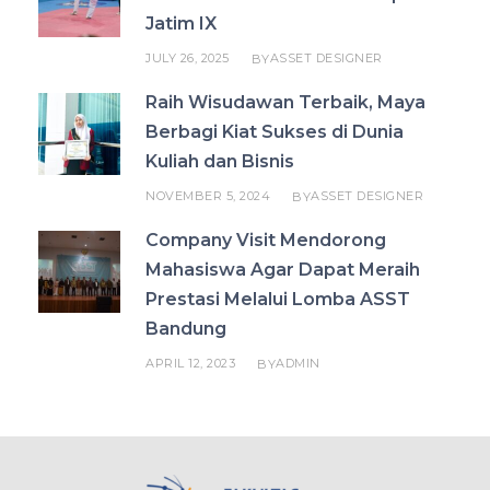
Jatim IX
JULY 26, 2025
ASSET DESIGNER
BY
Raih Wisudawan Terbaik, Maya
Berbagi Kiat Sukses di Dunia
Kuliah dan Bisnis
NOVEMBER 5, 2024
ASSET DESIGNER
BY
Company Visit Mendorong
Mahasiswa Agar Dapat Meraih
Prestasi Melalui Lomba ASST
Bandung
APRIL 12, 2023
ADMIN
BY