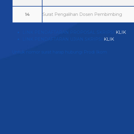
14
Surat Pengalihan Dosen Pembimbing
LINK PENDAFTARAN PROPOSAL SKRIPSI
KLIK
LINK PENDAFTARAN UJIAN SKRIPSI
KLIK
Untuk nomor surat harap hubungi Prodi Ikom