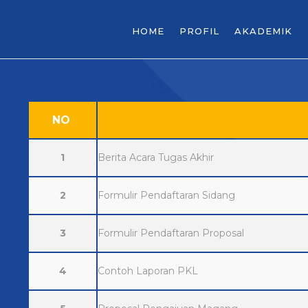
HOME
PROFIL
AKADEMIK
NO
1
Berita Acara Tugas Akhir
2
Formulir Pendaftaran Sidang
3
Formulir Pendaftaran Proposal
4
Contoh Laporan PKL