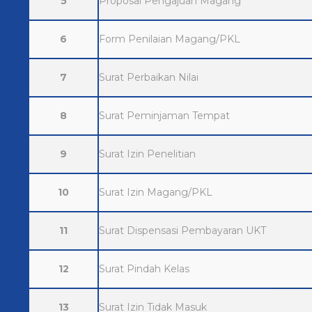
5
Proposal Pengajuan Magang
6
Form Penilaian Magang/PKL
7
Surat Perbaikan Nilai
8
Surat Peminjaman Tempat
9
Surat Izin Penelitian
10
Surat Izin Magang/PKL
11
Surat Dispensasi Pembayaran UKT
12
Surat Pindah Kelas
13
Surat Izin Tidak Masuk